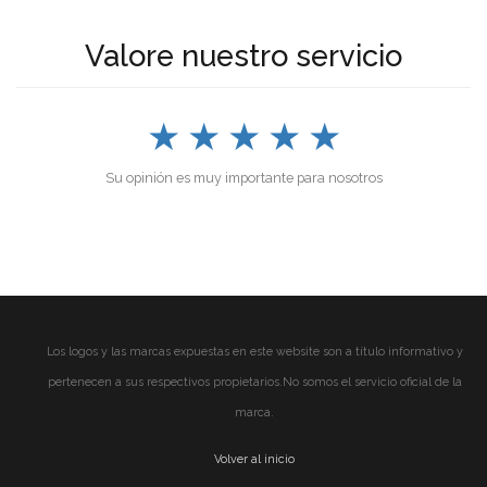
Valore nuestro servicio
★
★
★
★
★
Su opinión es muy importante para nosotros
Los logos y las marcas expuestas en este website son a título informativo y
pertenecen a sus respectivos propietarios.No somos el servicio oficial de la
marca.
Volver al inicio