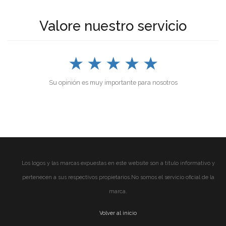
Valore nuestro servicio
★
★
★
★
★
Su opinión es muy importante para nosotros
Los logos y las marcas expuestas en este website son a título informativo y
pertenecen a sus respectivos propietarios.No somos el servicio oficial de la
marca.
Volver al inicio