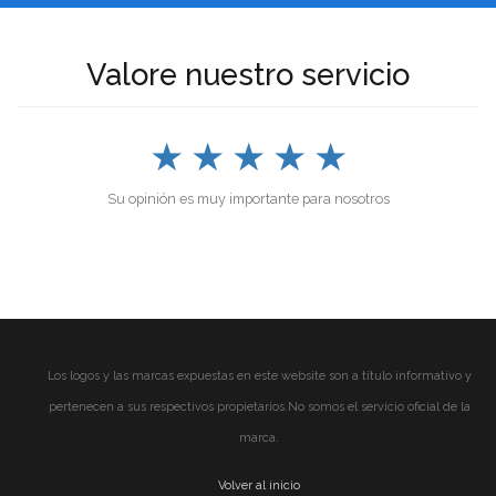
Valore nuestro servicio
★
★
★
★
★
Su opinión es muy importante para nosotros
Los logos y las marcas expuestas en este website son a título informativo y
pertenecen a sus respectivos propietarios.No somos el servicio oficial de la
marca.
Volver al inicio