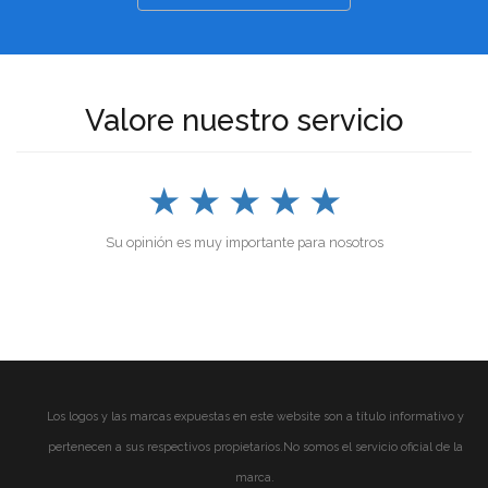
Valore nuestro servicio
★
★
★
★
★
Su opinión es muy importante para nosotros
Los logos y las marcas expuestas en este website son a título informativo y
pertenecen a sus respectivos propietarios.No somos el servicio oficial de la
marca.