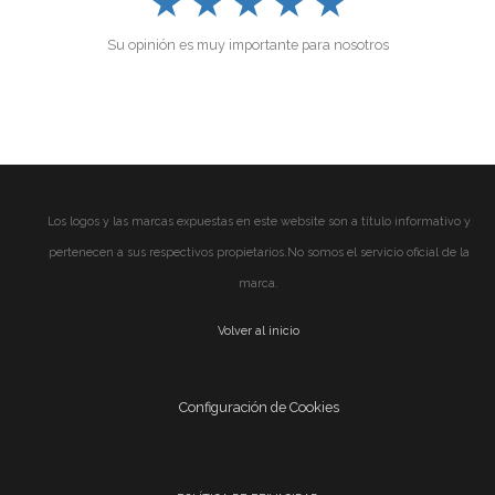
★
★
★
★
★
Su opinión es muy importante para nosotros
Los logos y las marcas expuestas en este website son a título informativo y
pertenecen a sus respectivos propietarios.No somos el servicio oficial de la
marca.
Volver al inicio
Configuración de Cookies