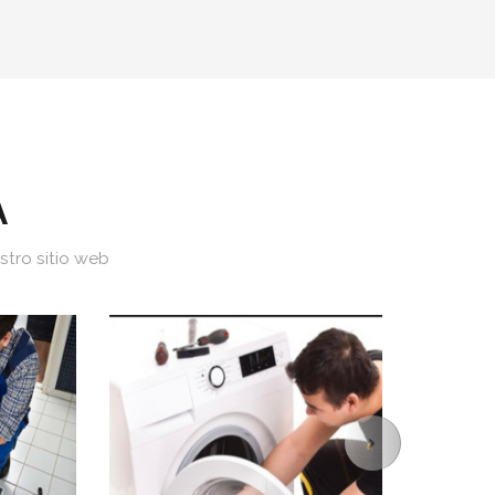
A
tro sitio web
Next