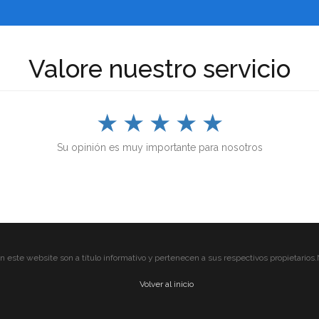
Valore nuestro servicio
★
★
★
★
★
Su opinión es muy importante para nosotros
 este website son a título informativo y pertenecen a sus respectivos propietarios.N
Volver al inicio