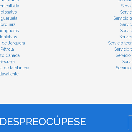
ntealbilla
Servi
Golosalvo
Servi
igueruela
Servicio
Jorquera
Servi
adrigueras
Servi
Montalvos
Servic
s de Jorquera
Servicio té
Pétrola
Servicio
ozo Cañada
Servici
 Recueja
Serv
na de la Mancha
Servici
lavaliente
 DESPREOCÚPESE