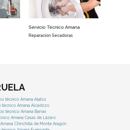
igueruela
Servicio Técnico Amana Higueruela
Conocimientos Avanzados
RUELA
cio técnico Amana Alatoz
io técnico Amana Alcadozo
cio técnico Amana Barrax
écnico Amana Casas de Lázaro
o Amana Chinchilla de Monte Aragón
o técnico Amana Fuensanta