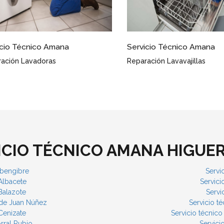
icio Técnico Amana Higueruela
Servicio Técnico Amana H
as a Punto
Eficacia Garantizada
ICIO TÉCNICO AMANA HIGUE
Abengibre
Servi
Albacete
Servic
Balazote
Servi
 de Juan Núñez
Servicio t
Cenizate
Servicio técnic
rral Rubio
Servici