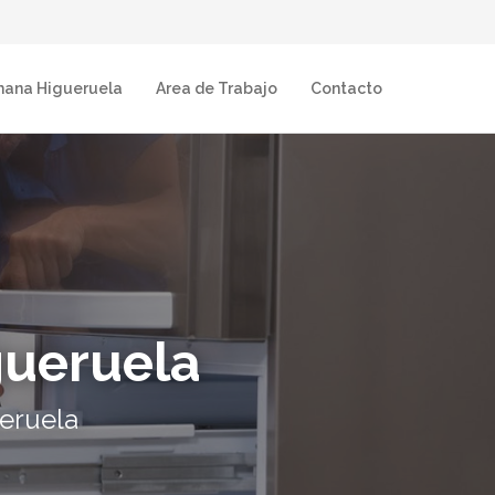
mana Higueruela
Area de Trabajo
Contacto
gueruela
eruela