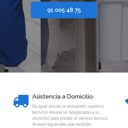
91 005 48 75
Asistencia a Domicilio
Da igual donde se encuentre, nuestros
tecnicos Amana se desplazaran a su
domicilio para prestar el servicio tecnico
Amana Higueruela que necesite.