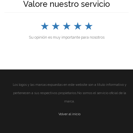
Valore nuestro servicio
★
★
★
★
★
Su opinión es muy importante para nosotros
Los logos y las marcas expuestas en este website son a título informativo y
pertenecen a sus respectivos propietarios.No somos el servicio oficial de la
marca.
Volver al inicio