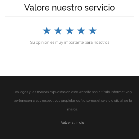
Valore nuestro servicio
★
★
★
★
★
Su opinión es muy importante para nosotros
Los logos y las marcas expuestas en este website son a título informativo y
pertenecen a sus respectivos propietarios.No somos el servicio oficial de la
marca.
Volver al inicio