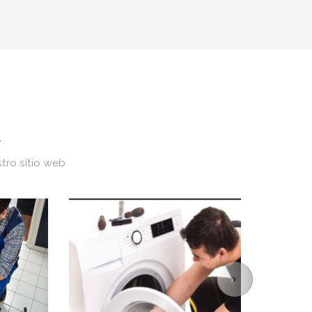
R
ro sitio web
Next