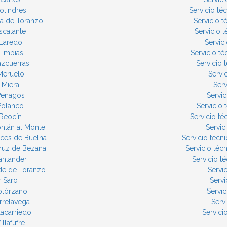
olindres
Servicio té
ra de Toranzo
Servicio 
scalante
Servicio 
 Laredo
Servic
Limpias
Servicio t
azcuerras
Servicio
 Meruelo
Servi
 Miera
Serv
 Penagos
Servic
 Polanco
Servicio
 Reocín
Servicio t
ontán al Monte
Servic
ices de Buelna
Servicio técn
Cruz de Bezana
Servicio téc
antander
Servicio t
rde de Toranzo
Servi
r Saro
Servi
Solórzano
Servi
rrelavega
Serv
lacarriedo
Servici
llafufre