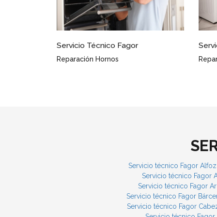
agor
Servicio Técnico Fagor Penagos
Serv
as
Reparación Frigoríficos
Puest
SE
Servicio técnico Fagor Alfo
Servicio técnico Fagor
Servicio técnico Fagor 
Servicio técnico Fagor Bárc
Servicio técnico Fagor Cabez
Servicio técnico Fagor