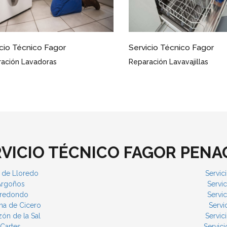
icio Técnico Fagor Penagos
Servicio Técnico Fagor P
as a Punto
Eficacia Garantizada
RVICIO TÉCNICO FAGOR PENA
z de Lloredo
Servic
 Argoños
Servi
Arredondo
Servic
ena de Cicero
Servi
ón de la Sal
Servic
 Cartes
Servic