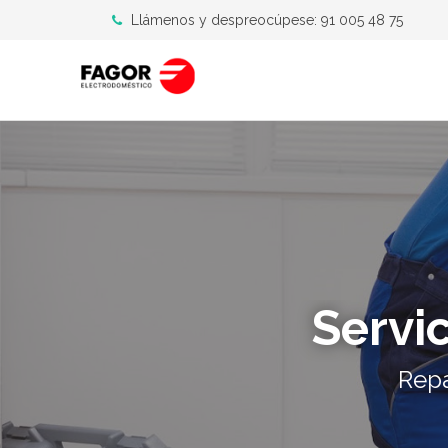
Llámenos y despreocúpese: 91 005 48 75
Servi
Repa