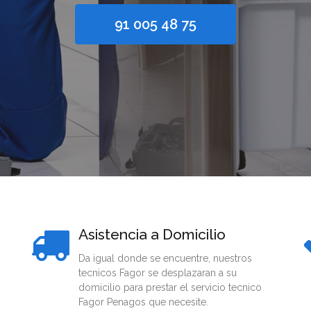
91 005 48 75
Asistencia a Domicilio
Da igual donde se encuentre, nuestros
tecnicos Fagor se desplazaran a su
domicilio para prestar el servicio tecnico
Fagor Penagos que necesite.