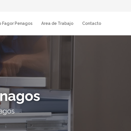
co Fagor Penagos
Area de Trabajo
Contacto
enagos
nagos