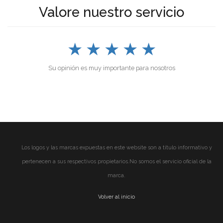
Valore nuestro servicio
★
★
★
★
★
Su opinión es muy importante para nosotros
Los logos y las marcas expuestas en este website son a título informativo y
pertenecen a sus respectivos propietarios.No somos el servicio oficial de la
marca.
Volver al inicio